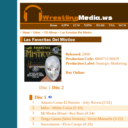
Home
|
AJPW
|
ECW
|
NJPW
|
NOAH
|
TNA
|
WCW
>
Home
>
Other
>
CD Album
>
Las Favoritas Del Mistico
Released:
2008
Production Code:
886972136929
Production Label:
Strategic Marketing
Buy Online:
Disc 1
Disc 2
Disc 1
1
Amores Como El Nuestro - Jerry Rivera (5:02)
2
Idilio - Willie Colon (5:10)
3
Mi Media Mitad - Rey Ruiz (4:54)
4
Tengo Ganas (Salsa Version) - Victor Manuelle (3:22)
5
Suavemente - Elvis Crespo (4:26)